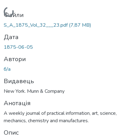
Вантажиться...
Файли
S_A_1875_Vol_32___23.pdf
(7,87 MB)
Дата
1875-06-05
Автори
б/а
Видавець
New York. Munn & Company
Анотація
A weekly journal of practical information, art, science,
mechanics, chemistry and manufactures.
Опис