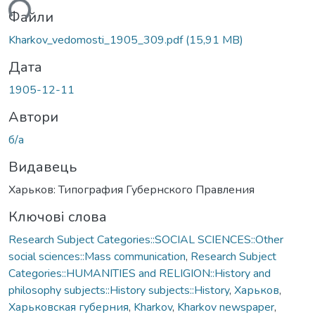
ться...
Файли
Kharkov_vedomosti_1905_309.pdf
(15,91 MB)
Дата
1905-12-11
Автори
б/а
Видавець
Харьков: Типография Губернского Правления
Ключові слова
Research Subject Categories::SOCIAL SCIENCES::Other
social sciences::Mass communication
,
Research Subject
Categories::HUMANITIES and RELIGION::History and
philosophy subjects::History subjects::History
,
Харьков
,
Харьковская губерния
,
Kharkov
,
Kharkov newspaper
,