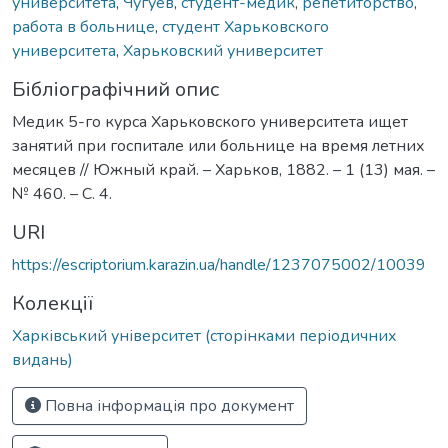
университета
,
Чугуев
,
студент-медик
,
репетиторство
,
работа в больнице
,
студент Харьковского
университета
,
Харьковский университет
Бібліографічний опис
Медик 5-го курса Харьковского университета ищет
занятий при госпитале или больнице на время летних
месяцев // Южный край. – Харьков, 1882. – 1 (13) мая. –
№ 460. – С. 4.
URI
https://escriptorium.karazin.ua/handle/1237075002/10039
Колекції
Харківський університет (сторінками періодичних
видань)
Повна інформація про документ