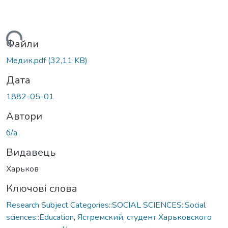
антажиться...
Файли
Медик.pdf
(32,11 KB)
Дата
1882-05-01
Автори
б/а
Видавець
Харьков
Ключові слова
Research Subject Categories::SOCIAL SCIENCES::Social
sciences::Education
,
Ястремский, студент Харьковского