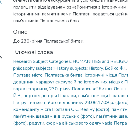
оглянуть багато екскурсантів з усіх кінців Радянськ
B)
полегшити відвідувачам ознайомитися з історичним 
6
історичними пам'ятниками Полтави, подається цей 
пам'ятників Полтавського бою.
Опис
До 230-річчя Полтавської битви.
Ключові слова
у
Research Subject Categories::HUMANITIES and RELIGION
philosophy subjects::History subjects::History
,
Бойко Ф.І.
Полтава місто
,
Полтавська битва
,
історичні місця Пол
довідник
,
маршрут екскурсій по історичних місцях 
карта історична
,
230-річчя Полтавської битви
,
Ленін 
Й.В., портрет
,
історія Полтави
,
пам’ятні місця Полтав
Петру І на місці його відпочинку 28.06.1709 р. (фото
коменданту міста Полтави О.С. Келіну (фото)
,
пам’ятн
пам’ятник шведам від руських (фото)
,
пам’ятник шве
(фото)
,
редути
,
форма військового одягу часів Петра 