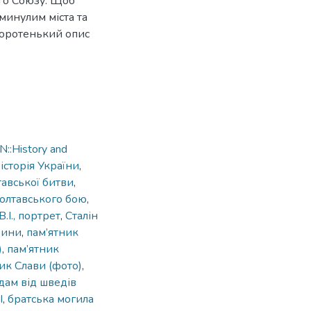
ого Союзу. Щоб
минулим міста та
коротенький опис
::History and
,
історія України
,
тавської битви
,
Полтавського бою
,
В.І., портрет
,
Сталін
щини
,
пам’ятник
)
,
пам’ятник
ик Слави (фото)
,
дам від шведів
І
,
братська могила