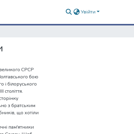
Увійти
и
и великого СРСР
Полтавського бою
о і білоруського
 століття.
 сторінку
ьно з братським
ників, що хотіли
ичні пам'ятники