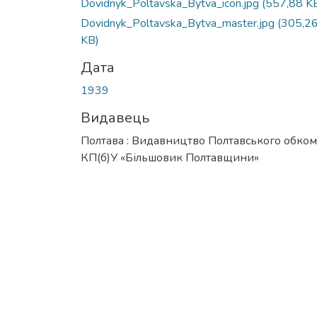
Dovidnyk_Poltavska_Bytva_icon.jpg
(557,88 K
Dovidnyk_Poltavska_Bytva_master.jpg
(305,2
KB)
Дата
1939
Видавець
Полтава : Видавництво Полтавського обком
КП(б)У «Більшовик Полтавщини»