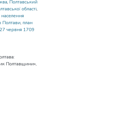
ква
,
Полтавський
тавської області
,
о населення
о Полтави
,
план
 27 червня 1709
олтава:
ик Полтавщини»,
9