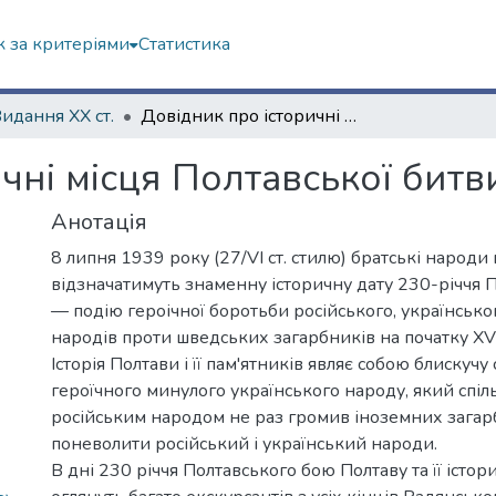
 за критеріями
Статистика
Видання ХХ ст.
Довідник про історичні місця Полтавської битви
чні місця Полтавської битв
Анотація
8 липня 1939 року (27/VI ст. стилю) братські народ
відзначатимуть знаменну історичну дату 230-річчя 
— подію героічної боротьби російського, українськог
народів проти шведських загарбників на початку XVIII
Історія Полтави і її пам'ятників являє собою блискучу
героїчного минулого українського народу, який спіл
російським народом не раз громив іноземних загарб
поневолити російський і український народи.
В дні 230 річчя Полтавського бою Полтаву та її істор