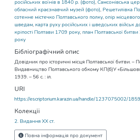
російських воїнів в 1840 р. (фото)
,
Самсонівська цер
обласний краєзнавчий музей (фото)
,
Решетилівка Пол
сотенне містечко Полтавського полку
,
опір місцевог
шведам
,
карта руху російських і шведських військ д
кріпості Полтави 1709 року
,
план Полтавської битви
року
Бібліографічний опис
Довідник про історичні місця Полтавської битви. – П
Видавництво Полтавського обкому КП(б)У «Більшов
1939. – 56 с. : іл.
URI
https://escriptorium.karazin.ua/handle/1237075002/185
Колекції
2. Видання ХХ ст.
Повна інформація про документ