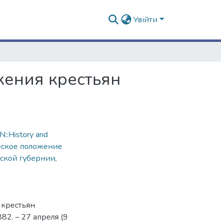
Увійти
жения крестьян
::History and
ское положение
вской губернии
,
 крестьян
82. – 27 апреля (9