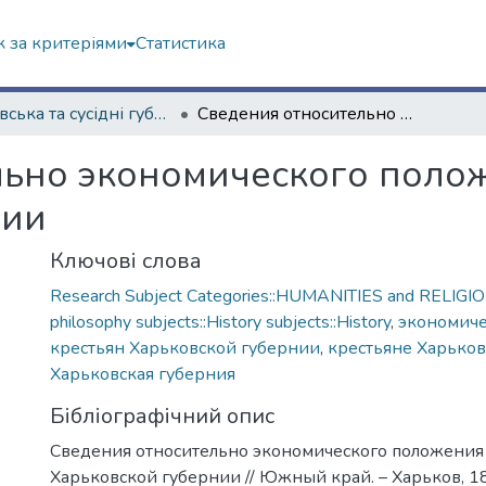
 за критеріями
Статистика
Харківська та сусідні губернії
Сведения относительно экономического положения крестьян Харьковской губернии
льно экономического поло
нии
Ключові слова
Research Subject Categories::HUMANITIES and RELIGION
philosophy subjects::History subjects::History
,
экономиче
крестьян Харьковской губернии
,
крестьяне Харько
Харьковская губерния
Бібліографічний опис
Сведения относительно экономического положения
Харьковской губернии // Южный край. – Харьков, 18