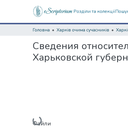
Розділи та колекції
Пошук
Головна
Харків очима сучасників
Сведения относите
Харьковской губер
Вантажиться...
Файли