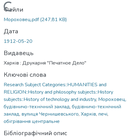
Вантажиться...
Файли
Мороховец.pdf
(247,81 KB)
Дата
1912-05-20
Видавець
Харків : Друкарня "Печатное Дело"
Ключові слова
Research Subject Categories::HUMANITIES and
RELIGION::History and philosophy subjects::History
subjects::History of technology and industry
,
Мороховец,
будівничо-технічний заклад
,
будівничо-технічний
заклад
,
вулиця Чернишевського
,
Харків
,
печі
,
обігрівання центральне
Бібліографічний опис