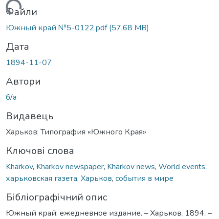
антажиться...
Файли
Южный край №5-0122.pdf
(57,68 MB)
Дата
1894-11-07
Автори
б/а
Видавець
Харьков: Типография «Южного Края»
Ключові слова
Kharkov
,
Kharkov newspaper
,
Kharkov news
,
World events
,
харьковская газета
,
Харьков
,
события в мире
Бібліографічний опис
Южный край: ежедневное издание. – Харьков, 1894. –