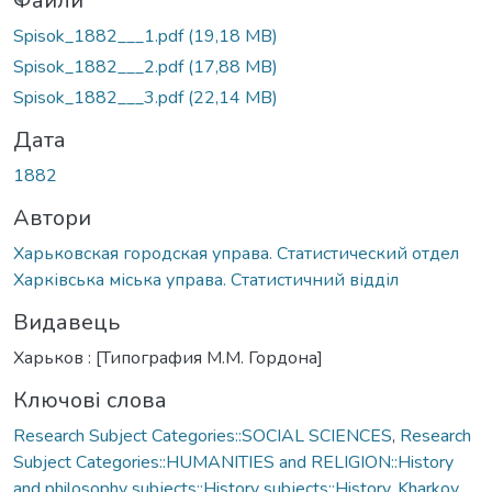
иться...
Файли
Spisok_1882___1.pdf
(19,18 MB)
Spisok_1882___2.pdf
(17,88 MB)
Spisok_1882___3.pdf
(22,14 MB)
Дата
1882
Автори
Харьковская городская управа. Статистический отдел
Харківська міська управа. Статистичний відділ
Видавець
Харьков : [Типография М.М. Гордона]
Ключові слова
Research Subject Categories::SOCIAL SCIENCES
,
Research
Subject Categories::HUMANITIES and RELIGION::History
and philosophy subjects::History subjects::History
,
Kharkov
,