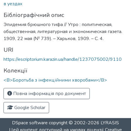
в уездах
Бібліографічний опис
Эпидемия брюшного тифа // Утро : политическая,
общественная, литературная и экономическая газета.
1909, 22 мая (№ 739). – Харьков, 1909. – С. 4.
URI
https://escriptorium.karazin.ua/handle/1237075002/9110
Колекції
<B>Боротьба з інфекційними хворобами</B>
Повна інформація про документ
Google Scholar
DSpace software
copyright © 2002-2026
LYRASIS
Цей контент доступний на умовах ліцензії
Creative