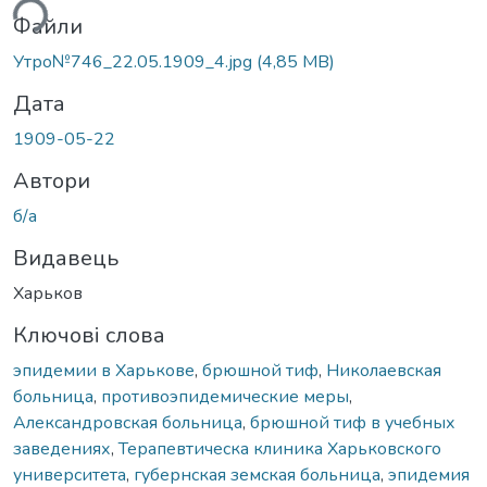
ься...
Файли
Утро№746_22.05.1909_4.jpg
(4,85 MB)
Дата
1909-05-22
Автори
б/а
Видавець
Харьков
Ключові слова
эпидемии в Харькове
,
брюшной тиф
,
Николаевская
больница
,
противоэпидемические меры
,
Александровская больница
,
брюшной тиф в учебных
заведениях
,
Терапевтическа клиника Харьковского
университета
,
губернская земская больница
,
эпидемия