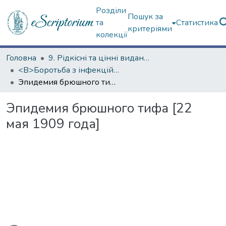
Розділи
Пошук за
та
Статистика
критеріями
колекції
Головна
9. Рідкісні та цінні видання
<B>Боротьба з інфекційними хворобами</B>
Эпидемия брюшного тифа [22 мая 1909 года]
Эпидемия брюшного тифа [22
мая 1909 года]