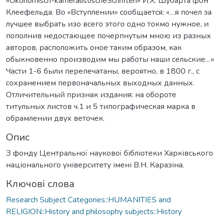
«Ökonomisch-kameralistischeSchriften» И.Х. Шубарта фон
Клеефельда. Во «Вступлении» сообщается: «…я почел за
лучшее выбрать изо всего этого одно токмо нужное, и
пополнив недостающее почерпнутым мною из разных
авторов, расположить оное таким образом, как
обыкновенно производим мы работы наши сельские…»
Части 1-6 были перепечатаны, вероятно, в 1800 г., с
сохранением первоначальных выходных данных.
Отличительный признак издания: на обороте
титульных листов ч.1 и 5 типографическая марка в
обрамлении двух веточек.
Опис
З фонду Центральної наукової бібліотеки Харківського
національного університету імені В.Н. Каразіна.
Ключові слова
Research Subject Categories::HUMANITIES and
RELIGION::History and philosophy subjects::History