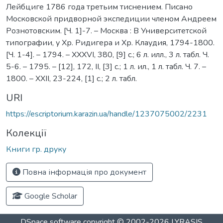
Лейбциге 1786 года третьим тиснением. Писано
Московской придворной экспедиции членом Андреем
Рознотовским. [Ч. 1]-7. – Москва : В Университетской
типографии, у Хр. Ридигера и Хр. Клаудия, 1794-1800.
[Ч. 1-4]. – 1794. – XXXVI, 380, [9] c.; 6 л. илл., 3 л. табл. Ч.
5-6. – 1795. – [12], 172, II, [3] c.; 1 л. ил., 1 л. табл. Ч. 7. –
1800. – XXII, 23-224, [1] с.; 2 л. табл.
URI
https://escriptorium.karazin.ua/handle/1237075002/2231
Колекції
Книги гр. друку
Повна інформація про документ
Google Scholar
DSpace software
copyright © 2002-2026
LYRASIS