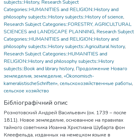
subjects::History
,
Research Subject
Categories::HUMANITIES and RELIGION::History and
philosophy subjects::History subjects::History of science
,
Research Subject Categories::FORESTRY, AGRICULTURAL
SCIENCES and LANDSCAPE PLANNING
,
Research Subject
Categories::HUMANITIES and RELIGION::History and
philosophy subjects::History subjects::Agricultural history
,
Research Subject Categories::HUMANITIES and
RELIGION::History and philosophy subjects::History
subjects::Book and library history
,
Продолжение Новаго
земледелия
,
земледелие
,
«Ökonomisch-
kameralistischeSchriften»
,
сельскохозяйственные работы
,
сельское хозяйство
Бібліографічний опис
Рознотовский Андрей Васильевич (ок. 1739 – после
1811). Новое земледелие, основанное на правилах
тайного советника Иоанна Христиана Шубарта фон
Клеефельда, изданных на немецком языке в