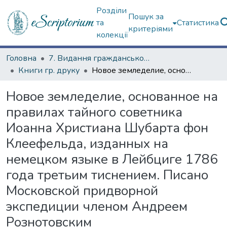
Розділи
Пошук за
та
Статистика
критеріями
колекції
Головна
7. Видання гражданського друку
Книги гр. друку
Новое земледелие, основанное на правилах тайного советника Иоанна Христиана Шубарта фон Клеефельда, изданных на немецком языке в Лейбциге 1786 года третьим тиснением. Писано Московской придворной экспедиции членом Андреем Рознотовским
Новое земледелие, основанное на
правилах тайного советника
Иоанна Христиана Шубарта фон
Клеефельда, изданных на
немецком языке в Лейбциге 1786
года третьим тиснением. Писано
Московской придворной
экспедиции членом Андреем
Рознотовским