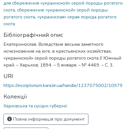
для сбережения «украинской» серой породы рогатого
скота
,
сбережение «украинской» серой породы
рогатого скота
,
«украинская» серая порода рогатого
скота
Бібліографічний опис
Екатеринослав. Вследствие весьма заметного
исчезновения на юге, в крестьянских хозяйствах,
«украинской» серой породы рогатого скота // Южный
край. – Харьков, 1894. – 5 января. – № 4469. – С. 3.
URI
https://escriptorium.karazin.ua/handle/1237075002/10979
Колекції
Харківська та сусідні губернії
Повна інформація про документ