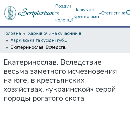
Розділи
Пошук за
та
Статистика
критеріями
колекції
Головна
Харків очима сучасників
Харківська та сусідні губернії
Екатеринослав. Вследствие весьма заметного исчезновения на юге, в крестьянских хозяйствах, «украинской» серой породы рогатого скота
Екатеринослав. Вследствие
весьма заметного исчезновения
на юге, в крестьянских
хозяйствах, «украинской» серой
породы рогатого скота