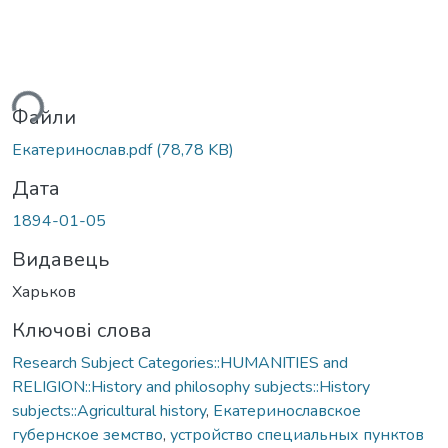
ься...
Файли
Екатеринослав.pdf
(78,78 KB)
Дата
1894-01-05
Видавець
Харьков
Ключові слова
Research Subject Categories::HUMANITIES and
RELIGION::History and philosophy subjects::History
subjects::Agricultural history
,
Екатеринославское
губернское земство
,
устройство специальных пунктов