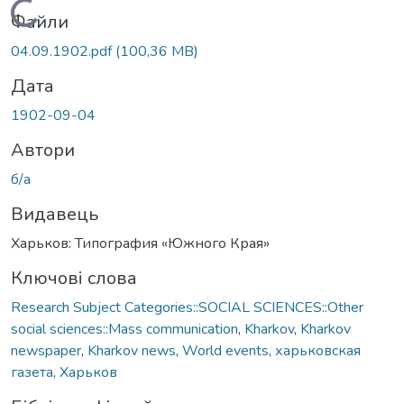
Вантажиться...
Файли
04.09.1902.pdf
(100,36 MB)
Дата
1902-09-04
Автори
б/а
Видавець
Харьков: Типография «Южного Края»
Ключові слова
Research Subject Categories::SOCIAL SCIENCES::Other
social sciences::Mass communication
,
Kharkov
,
Kharkov
newspaper
,
Kharkov news
,
World events
,
харьковская
газета
,
Харьков