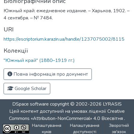
Бібліографічний опис
Южный край: ежедневное издание. – Харьков, 1902. –
4 сентября. – № 7484.
URI
https://escriptorium.karazin.ua/handle/1237075002/8115
Колекції
"Южный край" (1880–1919 гг.)
Повна інформація про документ
Google Scholar
DSpace software
copyright © 2002-2026
LYRASIS
Цей контент доступний на умовах ліцензії
Creative
Commons «Attribution-NonCommercial» 4.0 Всесвітня
.
Налаштування
Налаштування
Зворотній
куків
доступності
зв'язок