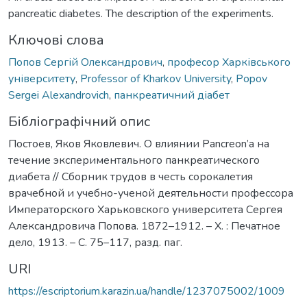
pancreatic diabetes. The description of the experiments.
Ключові слова
Попов Сергій Олександрович
,
професор Харківського
університету
,
Professor of Kharkov University
,
Popov
Sergei Alexandrovich
,
панкреатичний діабет
Бібліографічний опис
Постоев, Яков Яковлевич. О влиянии Pancreon’a на
течение экспериментального панкреатического
диабета // Сборник трудов в честь сорокалетия
врачебной и учебно-ученой деятельности профессора
Императорского Харьковского университета Сергея
Александровича Попова. 1872–1912. – Х. : Печатное
дело, 1913. – С. 75–117, разд. паг.
URI
https://escriptorium.karazin.ua/handle/1237075002/1009