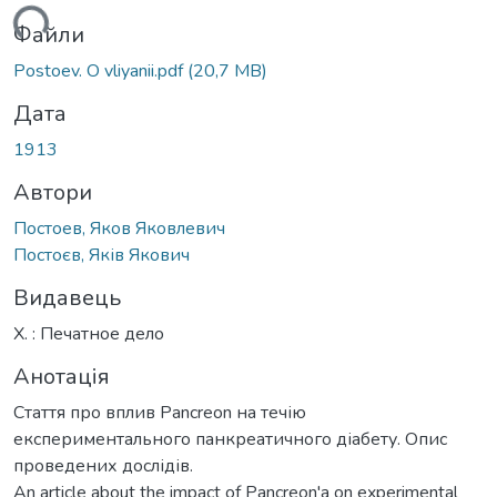
ться...
Файли
Postoev. O vliyanii.pdf
(20,7 MB)
Дата
1913
Автори
Постоев, Яков Яковлевич
Постоєв, Яків Якович
Видавець
Х. : Печатное дело
Анотація
Стаття про вплив Pancreon на течію
експериментального панкреатичного діабету. Опис
проведених дослідів.
An article about the impact of Pancreon'a on experimental