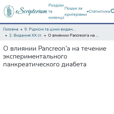
Розділи
Пошук за
та
Статистика
критеріями
колекції
Головна
9. Рідкісні та цінні видання
2. Видання ХХ ст.
О влиянии Pancreon’a на течение экспериментального панкреатического диабета
О влиянии Pancreon’a на течение
экспериментального
панкреатического диабета