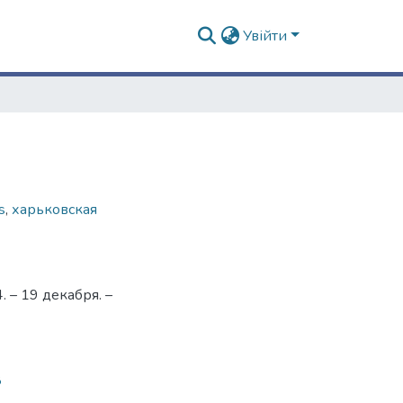
Увійти
s
,
харьковская
 – 19 декабря. –
8