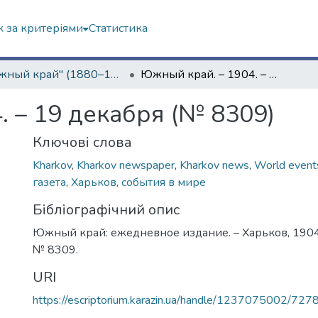
 за критеріями
Статистика
"Южный край" (1880–1919 гг.)
Южный край. – 1904. – 19 декабря (№ 8309)
. – 19 декабря (№ 8309)
Ключові слова
Kharkov
,
Kharkov newspaper
,
Kharkov news
,
World event
газета
,
Харьков
,
события в мире
Бібліографічний опис
Южный край: ежедневное издание. – Харьков, 1904.
№ 8309.
URI
https://escriptorium.karazin.ua/handle/1237075002/727