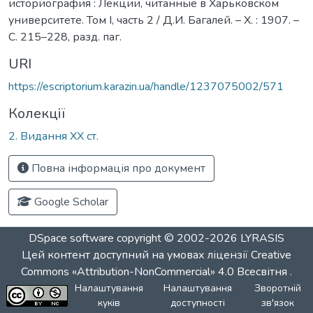
историография : Лекции, читанные в Харьковском
университете. Том I, часть 2 / Д.И. Багалей. – Х. : 1907. –
С. 215–228, разд. паг.
URI
https://escriptorium.karazin.ua/handle/1237075002/571
Колекції
2. Видання ХХ ст.
Повна інформація про документ
Google Scholar
DSpace software
copyright © 2002-2026
LYRASIS
Цей контент доступний на умовах ліцензії
Creative
Commons «Attribution-NonCommercial» 4.0 Всесвітня
.
Налаштування
Налаштування
Зворотній
куків
доступності
зв'язок