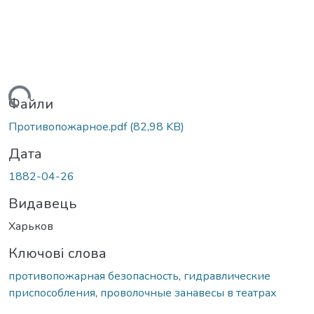
антажиться...
Файли
Противопожарное.pdf
(82,98 KB)
Дата
1882-04-26
Видавець
Харьков
Ключові слова
противопожарная безопасность
,
гидравлические
приспособления
,
проволочные занавесы в театрах