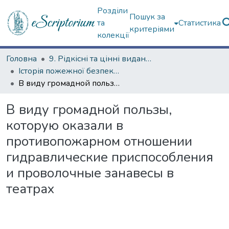
Розділи
Пошук за
та
Статистика
критеріями
колекції
Головна
9. Рідкісні та цінні видання
Історія пожежної безпеки (сторінками періодичних видань)
В виду громадной пользы, которую оказали в противопожарном отношении гидравлические приспособления и проволочные занавесы в театрах
В виду громадной пользы,
которую оказали в
противопожарном отношении
гидравлические приспособления
и проволочные занавесы в
театрах