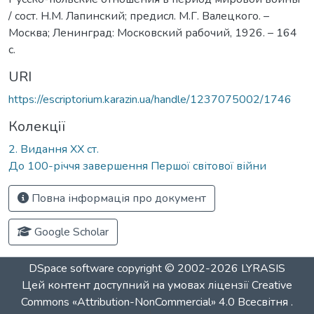
/ сост. Н.М. Лапинский; предисл. М.Г. Валецкого. –
Москва; Ленинград: Московский рабочий, 1926. – 164
с.
URI
https://escriptorium.karazin.ua/handle/1237075002/1746
Колекції
2. Видання ХХ ст.
До 100-річчя завершення Першої світової війни
Повна інформація про документ
Google Scholar
DSpace software
copyright © 2002-2026
LYRASIS
Цей контент доступний на умовах ліцензії
Creative
Commons «Attribution-NonCommercial» 4.0 Всесвітня
.