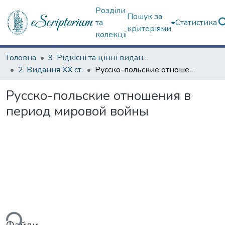
Розділи
Пошук за
та
Статистика
критеріями
колекції
Головна
9. Рідкісні та цінні видання
2. Видання ХХ ст.
Русско-польские отношения в период мировой войны
Русско-польские отношения в
период мировой войны
ься...