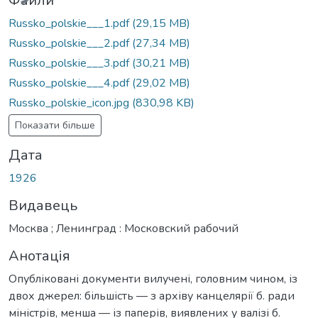
Файли
Russko_polskie___1.pdf
(29,15 MB)
Russko_polskie___2.pdf
(27,34 MB)
Russko_polskie___3.pdf
(30,21 MB)
Russko_polskie___4.pdf
(29,02 MB)
Russko_polskie_icon.jpg
(830,98 KB)
Показати більше
Дата
1926
Видавець
Москва ; Ленинград : Московский рабочий
Анотація
Опубліковані документи вилучені, головним чином, із
двох джерел: більшість — з архіву канцелярії б. ради
міністрів, менша — із паперів, виявлених у валізі б.