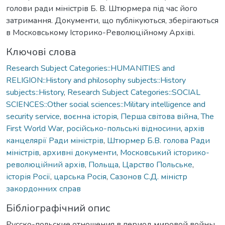
голови ради міністрів Б. В. Штюрмера під час його
затримання. Документи, що публікуються, зберігаються
в Московському Історико-Революційному Архіві.
Ключові слова
Research Subject Categories::HUMANITIES and
RELIGION::History and philosophy subjects::History
subjects::History
,
Research Subject Categories::SOCIAL
SCIENCES::Other social sciences::Military intelligence and
security service
,
воєнна історія
,
Перша світова війна
,
The
First World War
,
російсько-польські відносини
,
архів
канцелярії Ради міністрів
,
Штюрмер Б.В. голова Ради
міністрів
,
архивні документи
,
Московський історико-
революційний архів
,
Польща
,
Царство Польське
,
історія Росії
,
царська Росія
,
Сазонов С.Д. міністр
закордонних справ
Бібліографічний опис
Русско-польские отношения в период мировой войны