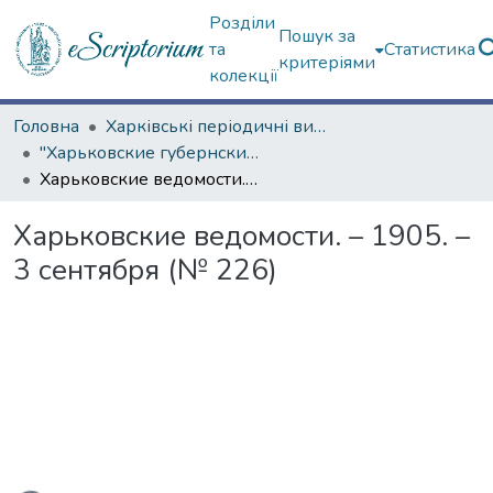
Розділи
Пошук за
та
Статистика
критеріями
колекції
Головна
Харківські періодичні видання
"Харьковские губернские ведомости" (1838–1915 гг.)
Харьковские ведомости. – 1905. – 3 сентября (№ 226)
Харьковские ведомости. – 1905. –
3 сентября (№ 226)