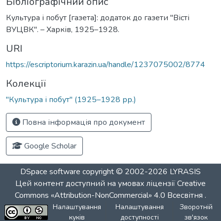
Бібліографічний опис
Культура і побут [газета]: додаток до газети "Вісті
ВУЦВК". – Харків, 1925–1928.
URI
https://escriptorium.karazin.ua/handle/1237075002/8774
Колекції
"Культура і побут" (1925–1928 рр.)
Повна інформація про документ
Google Scholar
DSpace software
copyright © 2002-2026
LYRASIS
Цей контент доступний на умовах ліцензії
Creative
Commons «Attribution-NonCommercial» 4.0 Всесвітня
.
Налаштування
Налаштування
Зворотній
куків
доступності
зв'язок