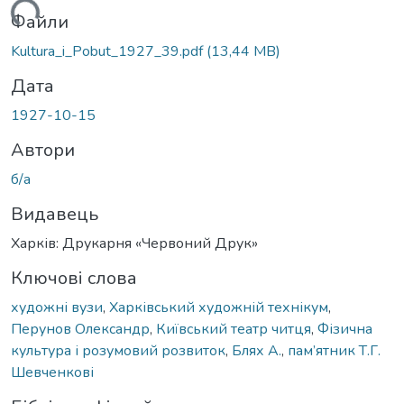
ажиться...
Файли
Kultura_i_Pobut_1927_39.pdf
(13,44 MB)
Дата
1927-10-15
Автори
б/а
Видавець
Харків: Друкарня «Червоний Друк»
Ключові слова
художні вузи
,
Харківський художній технікум
,
Перунов Олександр
,
Київський театр читця
,
Фізична
культура і розумовий розвиток
,
Блях А.
,
пам’ятник Т.Г.
Шевченкові