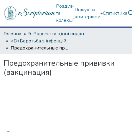
Розділи
Пошук за
та
Статистика
критеріями
колекції
Головна
9. Рідкісні та цінні видання
<B>Боротьба з інфекційними хворобами</B>
Предохранительные прививки (вакцинация)
Предохранительные прививки
(вакцинация)