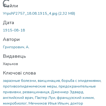
Вантажиться...
Файли
Утро№2757_18.08.1915_4.jpg
(2,32 MB)
Дата
1915-08-18
Автори
Григорович, А.
Видавець
Харьков
Ключові слова
заразные болезни
,
вакцинация
,
борьба с эпидемиями
,
противоэпидемические меры
,
предохранительные
прививки
,
ревакцинаиця
,
Дженнер Эдвард,
английский врач
,
Пастер Луи, французский химик,
микробиолог
,
Мечников Илья Ильич
,
доктор