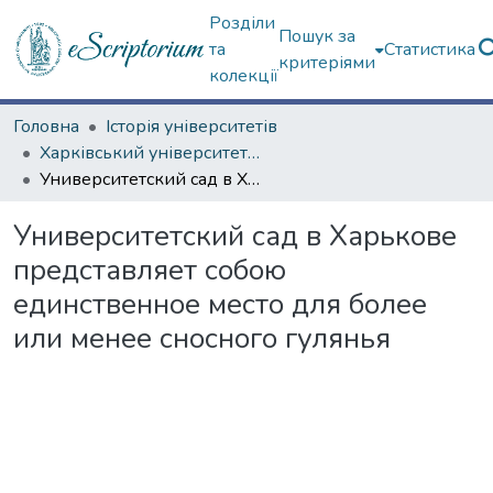
Розділи
Пошук за
та
Статистика
критеріями
колекції
Головна
Історія університетів
Харківський університет (сторінками періодичних видань)
Университетский сад в Харькове представляет собою единственное место для более или менее сносного гулянья
Университетский сад в Харькове
представляет собою
единственное место для более
или менее сносного гулянья