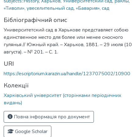
subjects::History
,
Харьков
,
Университетский сад
,
раклы
,
«Тиволи», увеселительный сад
,
«Бавария», сад
Бібліографічний опис
Университетский сад в Харькове представляет собою
единственное место для более или менее сносного
гулянья // Южный край. – Харьков, 1881. – 29 июля (10
августа). – № 201. – С. 1.
URI
https://escriptorium.karazin.ua/handle/1237075002/10900
Колекції
Харківський університет (сторінками періодичних
видань)
Повна інформація про документ
Google Scholar