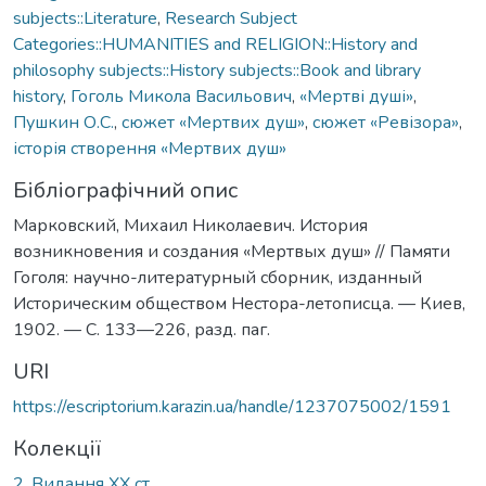
subjects::Literature
,
Research Subject
Categories::HUMANITIES and RELIGION::History and
philosophy subjects::History subjects::Book and library
history
,
Гоголь Микола Васильович
,
«Мертві душі»
,
Пушкин О.С.
,
сюжет «Мертвих душ»
,
сюжет «Ревізора»
,
історія створення «Мертвих душ»
Бібліографічний опис
Марковский, Михаил Николаевич. История
возникновения и создания «Мертвых душ» // Памяти
Гоголя: научно-литературный сборник, изданный
Историческим обществом Нестора-летописца. — Киев,
1902. — С. 133—226, разд. паг.
URI
https://escriptorium.karazin.ua/handle/1237075002/1591
Колекції
2. Видання ХХ ст.