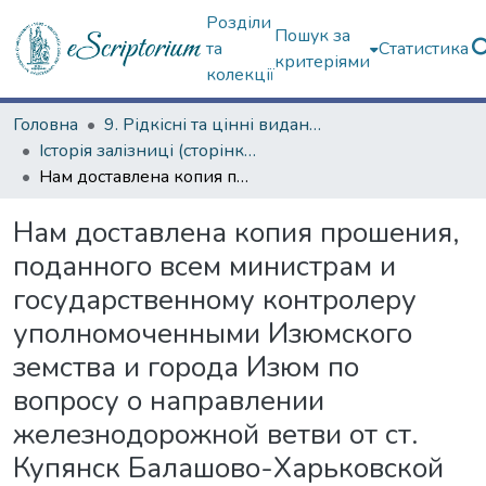
Розділи
Пошук за
та
Статистика
критеріями
колекції
Головна
9. Рідкісні та цінні видання
Історія залізниці (сторінками періодичних видань)
Нам доставлена копия прошения, поданного всем министрам и государственному контролеру уполномоченными Изюмского земства и города Изюм по вопросу о направлении железнодорожной ветви от ст. Купянск Балашово-Харьковской железной дороги
Нам доставлена копия прошения,
поданного всем министрам и
государственному контролеру
уполномоченными Изюмского
земства и города Изюм по
вопросу о направлении
железнодорожной ветви от ст.
Купянск Балашово-Харьковской