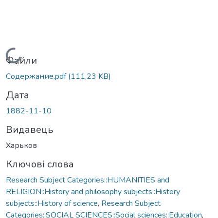
Вантажиться...
Файли
Содержание.pdf
(111,23 KB)
Дата
1882-11-10
Видавець
Харьков
Ключові слова
Research Subject Categories::HUMANITIES and
RELIGION::History and philosophy subjects::History
subjects::History of science
,
Research Subject
Categories::SOCIAL SCIENCES::Social sciences::Education
,