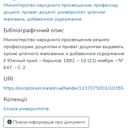
Министерство народного просвещения
,
профессор
,
доцент
,
приват-доцент
,
университет
,
штатное
жаловань
,
добавочное содержание
Бібліографічний опис
Министерство народного просвещения решило
профессорам, доцентам и приват-доцентам выдавать,
кроме штатного жалованья, и добавочное содержание
// Южный край. – Харьков, 1882. – 10 (22) ноября. – №
647. – С. 2.
URI
https://escriptorium.karazin.ua/handle/1237075002/10385
Колекції
Історія університетів
Повна інформація про документ