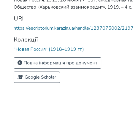
Новая Россия. 1919, 20 июля (№ 53) : ежедневная газ
Общество «Харьковский взаимокредит», 1919. – 4 с.
URI
https://escriptorium.karazin.ua/handle/1237075002/219
Колекції
"Новая Россия" (1918–1919 гг.)
Повна інформація про документ
Google Scholar