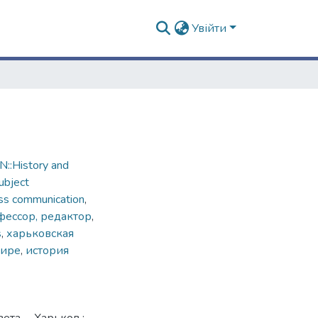
Увійти
::History and
ubject
ss communication
,
фессор, редактор
,
s
,
харьковская
мире
,
история