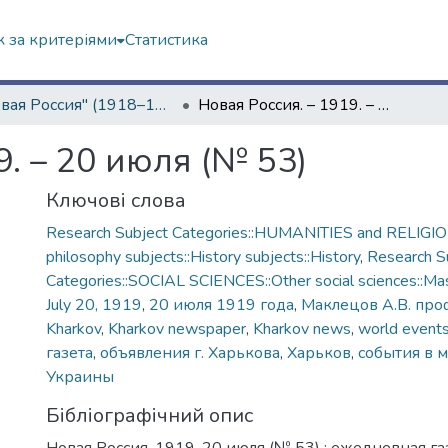
 за критеріями
Статистика
"Новая Россия" (1918–1919 гг.)
Новая Россия. – 1919. – 20 июля (№ 53)
9. – 20 июля (№ 53)
Ключові слова
Research Subject Categories::HUMANITIES and RELIGION
philosophy subjects::History subjects::History
,
Research S
Categories::SOCIAL SCIENCES::Other social sciences::Ma
July 20, 1919
,
20 июля 1919 года
,
Маклецов А.В. про
Kharkov
,
Kharkov newspaper
,
Kharkov news
,
world event
газета
,
объявления г. Харькова
,
Харьков
,
события в 
Украины
Бібліографічний опис