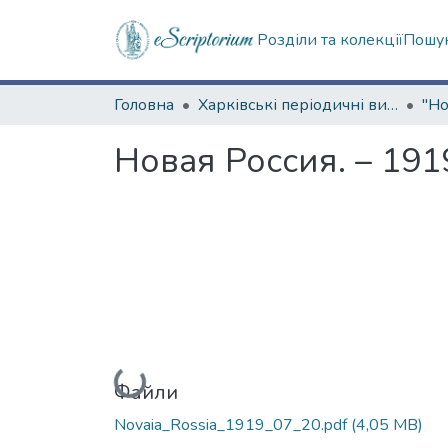
Розділи та колекції
Пошук
Головна
Харківські періодичні видання
Новая Россия. – 191
Вантажиться...
Файли
Novaia_Rossia_1919_07_20.pdf
(4,05 MB)