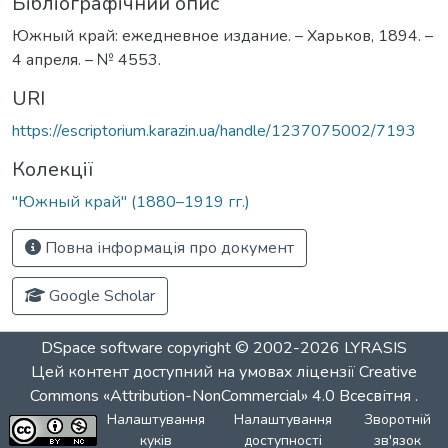
Бібліографічний опис
Южный край: ежедневное издание. – Харьков, 1894. –
4 апреля. – № 4553.
URI
https://escriptorium.karazin.ua/handle/1237075002/7193
Колекції
"Южный край" (1880–1919 гг.)
Повна інформація про документ
Google Scholar
DSpace software
copyright © 2002-2026
LYRASIS
Цей контент доступний на умовах ліцензії
Creative
Commons «Attribution-NonCommercial» 4.0 Всесвітня
.
Налаштування
Налаштування
Зворотній
куків
доступності
зв'язок