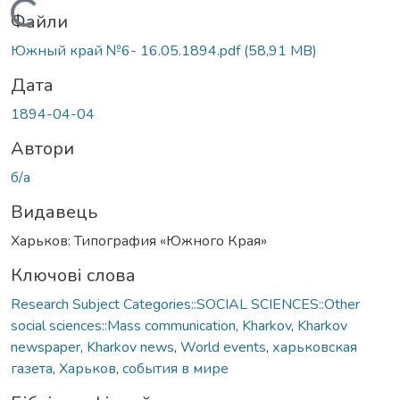
Вантажиться...
Файли
Южный край №6- 16.05.1894.pdf
(58,91 MB)
Дата
1894-04-04
Автори
б/а
Видавець
Харьков: Типография «Южного Края»
Ключові слова
Research Subject Categories::SOCIAL SCIENCES::Other
social sciences::Mass communication
,
Kharkov
,
Kharkov
newspaper
,
Kharkov news
,
World events
,
харьковская
газета
,
Харьков
,
события в мире