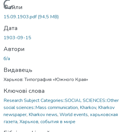
Вантажиться...
Файли
15.09.1903.pdf
(94,5 MB)
Дата
1903-09-15
Автори
б/а
Видавець
Харьков: Типография «Южного Края»
Ключові слова
Research Subject Categories::SOCIAL SCIENCES::Other
social sciences::Mass communication
,
Kharkov
,
Kharkov
newspaper
,
Kharkov news
,
World events
,
харьковская
газета
,
Харьков
,
события в мире