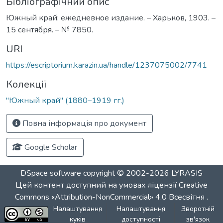
Бібліографічний опис
Южный край: ежедневное издание. – Харьков, 1903. –
15 сентября. – № 7850.
URI
https://escriptorium.karazin.ua/handle/1237075002/7741
Колекції
"Южный край" (1880–1919 гг.)
Повна інформація про документ
Google Scholar
DSpace software
copyright © 2002-2026
LYRASIS
Цей контент доступний на умовах ліцензії
Creative
Commons «Attribution-NonCommercial» 4.0 Всесвітня
.
Налаштування
Налаштування
Зворотній
куків
доступності
зв'язок