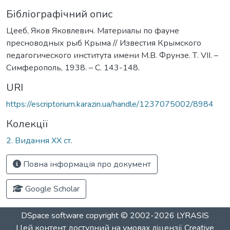
Бібліографічний опис
Цееб, Яков Яковлевич. Материалы по фауне
пресноводных рыб Крыма // Известия Крымского
педагогического института имени М.В. Фрунзе. Т. VII. –
Симферополь, 1938. – С. 143-148.
URI
https://escriptorium.karazin.ua/handle/1237075002/8984
Колекції
2. Видання ХХ ст.
Повна інформація про документ
Google Scholar
DSpace software
copyright © 2002-2026
LYRASIS
Цей контент доступний на умовах ліцензії
Creative