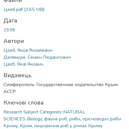
ться...
Файли
Цееб.pdf
(3,65 MB)
Дата
1938
Автори
Цееб, Яков Яковлевич
Делямуре, Семен Людвигович
Цеєб, Яків Якович
Видавець
Симферополь: Государственное издательство Крым.
АССР
Ключові слова
Research Subject Categories::NATURAL
SCIENCES::Biology
,
фауна риб
,
риби
,
прісноводні риби
Криму
,
Крим
,
поширення риб у річках Криму