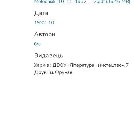
Molodniak_10_11_1932___2.pdf
(35,46 MB)
Дата
1932-10
Автори
б/а
Видавець
Харків : ДВОУ «Література і мистецтво». 7
Друк. ім. Фрунзе.