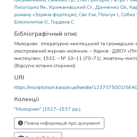
письменники
,
Саченко Гр.
,
Епік Григорій
,
Петро Ром
Лисогорко Як.
,
Крижанівський Ст.
,
Донченко Ол.
,
Кар
роману «Зоряна фортеця»)
,
Сяо Емі
,
Пільгук І.
,
Собко 
Білокопитов О.
,
Гордеєв С.
Бібліографічний опис
Молодняк : літературно-мистецький та громадсько-
ілюстрований журнал-місячник. – Харків : ДВОУ «Літ
мистецтво», 1932. – № 10–11 (70–71), жовтень–листоп
(Відсутні останні сторінки).
URI
https://escriptorium.karazin.ua/handle/1237075002/564
Колекції
"Молодняк" (1927–1937 рр.)
Повна інформація про документ