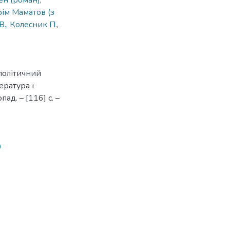
ен (роман)
,
ім Маматов (з
В.
,
Колесник П.
,
політичний
ература і
ад. – [116] с. –
0