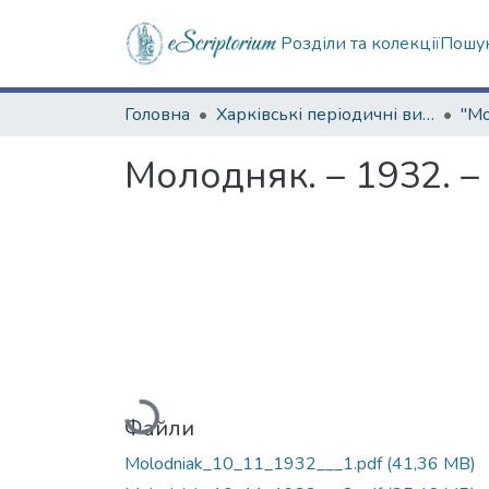
Розділи та колекції
Пошук
Головна
Харківські періодичні видання
Молодняк. – 1932. –
Вантажиться...
Файли
Molodniak_10_11_1932___1.pdf
(41,36 MB)