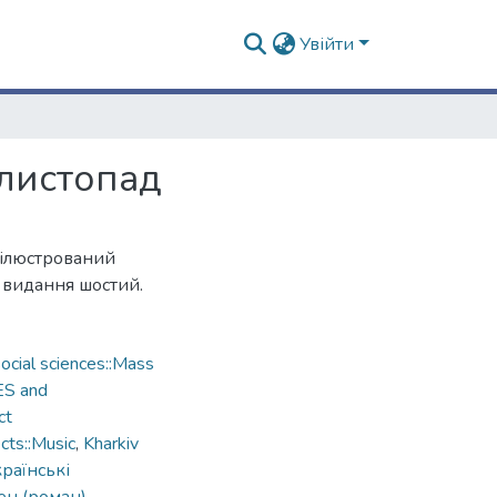
Увійти
–листопад
 ілюстрований
 видання шостий.
cial sciences::Mass
ES and
ct
ts::Music
,
Kharkiv
країнські