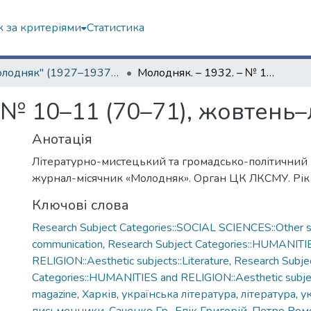
 за критеріями
Статистика
"Молодняк" (1927–1937 рр.)
Молодняк. – 1932. – № 10–11 (70–71), жовтень–листопад
 № 10–11 (70–71), жовтень
Анотація
Літературно-мистецький та громадсько-політичний
журнал-місячник «Молодняк». Орган ЦК ЛКСМУ. Рік
Ключові слова
Research Subject Categories::SOCIAL SCIENCES::Other so
communication
,
Research Subject Categories::HUMANITI
RELIGION::Aesthetic subjects::Literature
,
Research Subje
Categories::HUMANITIES and RELIGION::Aesthetic subjec
magazine
,
Харків
,
українська література
,
література
,
у