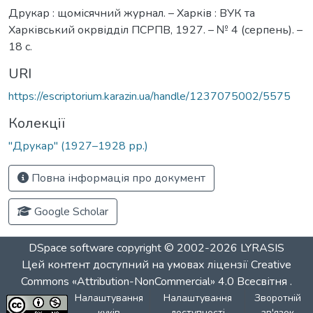
Друкар : щомісячний журнал. – Харків : ВУК та
Харківський окрвідділ ПСРПВ, 1927. – № 4 (серпень). –
18 с.
URI
https://escriptorium.karazin.ua/handle/1237075002/5575
Колекції
"Друкар" (1927–1928 рр.)
Повна інформація про документ
Google Scholar
DSpace software
copyright © 2002-2026
LYRASIS
Цей контент доступний на умовах ліцензії
Creative
Commons «Attribution-NonCommercial» 4.0 Всесвітня
.
Налаштування
Налаштування
Зворотній
куків
доступності
зв'язок