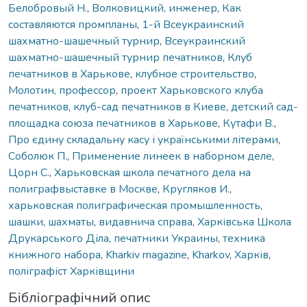
Белобровый Н.
,
Волковицкий, инженер
,
Как
составляются промпланы
,
1-й Всеукраинский
шахматно-шашечный турнир
,
Всеукраинский
шахматно-шашечный турнир печатников
,
Клуб
печатников в Харькове
,
клубное строительство
,
Молотин, профессор
,
проект Харьковского клуба
печатников
,
клуб-сад печатников в Киеве
,
детский сад-
площадка союза печатников в Харькове
,
Кутафи В.
,
Про єдину складальну касу і українськими літерами
,
Соболюк П.
,
Применение линеек в наборном деле
,
Цорн С.
,
Харьковская школа печатного дела на
полиграфвыставке в Москве
,
Кругляков И.
,
харьковская полиграфическая промышленность
,
шашки
,
шахматы
,
видавнича справа
,
Харківська Школа
Друкарського Діла
,
печатники Украины
,
техника
книжного набора
,
Kharkiv magazine
,
Kharkоv
,
Харків
,
поліграфіст Харківщини
Бібліографічний опис