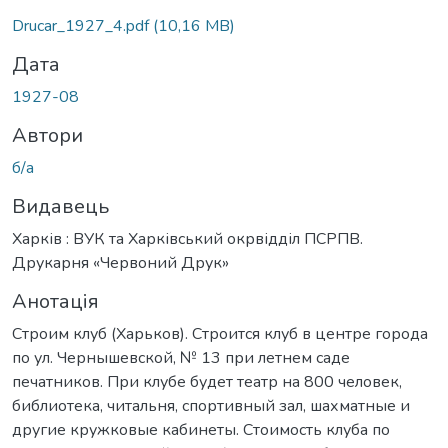
ься...
Drucar_1927_4.pdf
(10,16 MB)
Дата
1927-08
Автори
б/а
Видавець
Харків : ВУК та Харківський окрвідділ ПСРПВ.
Друкарня «Червоний Друк»
Анотація
Строим клуб (Харьков). Строится клуб в центре города
по ул. Чернышевской, № 13 при летнем саде
печатников. При клубе будет театр на 800 человек,
библиотека, читальня, спортивный зал, шахматные и
другие кружковые кабинеты. Стоимость клуба по