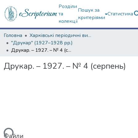
Розділи
Пошук за
та
Статистика
критеріями
колекції
Головна
Харківські періодичні видання
"Друкар" (1927–1928 рр.)
Друкар. – 1927. – № 4 (серпень)
Друкар. – 1927. – № 4 (серпень)
Файли