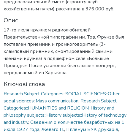
предположительной смете (строится клуб
хозяйственным путем) рассчитана в 376.000 руб.
Опис
17-го июля кружком радиолюбителей
Правительственной типографии им. Тов. Фрунзе был
поставлен приемник и громкоговоритель (3-
хламповый приемник, смонтированный самими
членами кружка) в подшефном селе «Большие
Проходы». После установки был слышен концерт,
передаваемый из Харькова.
Ключові слова
Research Subject Categories::SOCIAL SCIENCES::Other
social sciences::Mass communication
,
Research Subject
Categories::HUMANITIES and RELIGION::History and
philosophy subjects::History subjects::History of technology
and industry
,
Сведения о количестве безработных на 1
июля 1927 года
,
Жеваго П.
,
ІІ пленум ВУК друкарів
,