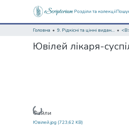
Розділи та колекції
Пошук
Головна
9. Рідкісні та цінні видання
Ювілей лікаря-суспі
Вантажиться...
Файли
Ювілей.jpg
(723,62 KB)