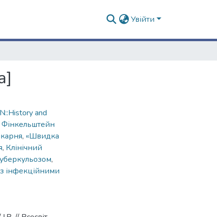
Увійти
а]
::History and
,
Фінкельштейн
ікарня
,
«Швидка
я
,
Клінічний
 туберкульозом
,
 з інфекційними