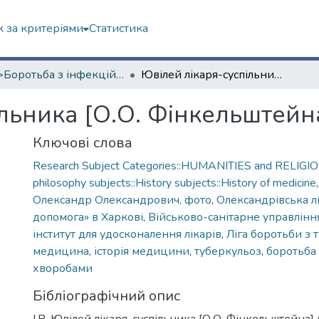
 за критеріями
Статистика
<B>Боротьба з інфекційними хворобами</B>
Ювілей лікаря-суспільника [О.О. Фінкельштейна]
льника [О.О. Фінкельштейн
Ключові слова
Research Subject Categories::HUMANITIES and RELIGION
philosophy subjects::History subjects::History of medicine
Олександр Олександрович, фото
,
Олександрівська л
допомога» в Харкові
,
Військово-санітарне управлінн
інститут для удосконалення лікарів
,
Ліга боротьби з
медицина
,
історія медицини
,
туберкульоз
,
боротьба
хворобами
Бібліографічний опис