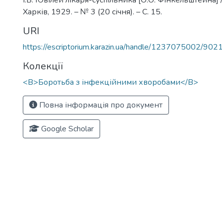
І.В. Ювілей лікаря-суспільника [О.О. Фінкельштейна] / І.
Харків, 1929. – № 3 (20 січня). – С. 15.
URI
https://escriptorium.karazin.ua/handle/1237075002/902
Колекції
<B>Боротьба з інфекційними хворобами</B>
Повна інформація про документ
Google Scholar