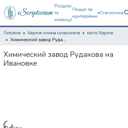
Розділи
Пошук за
та
Статистика
критеріями
колекції
Головна
Харків очима сучасників
місто Харків
Химический завод Рудакова на Ивановке
Химический завод Рудакова на
Ивановке
Вантажиться...