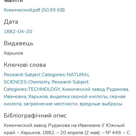
Файли
Химический.pdf
(50,99 KB)
Дата
1882-04-20
Видавець
Харьков
Ключові слова
Research Subject Categories::NATURAL
SCIENCES::Chemistry
,
Research Subject
Categories::TECHNOLOGY
,
Химический завод Рудакова
,
Ивановка
,
Харьков
,
выделка серной кислоты
,
серная
кислота
,
загрязнение местности
,
вредные выбросы
Бібліографічний опис
Химический завод Рудакова на Ивановке // Южный
край. – Харьков, 1882. – 20 апреля (2 мая). – № 449. – С.