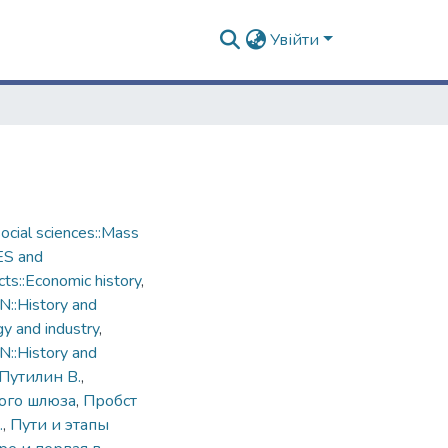
Увійти
cial sciences::Mass
ES and
ts::Economic history
,
::History and
gy and industry
,
::History and
Путилин В.
,
ого шлюза
,
Пробст
.
,
Пути и этапы