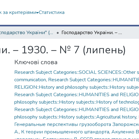
 за критеріями
Статистика
"Господарство України" (1929 р.)
Господарство України. – 1930. – № 7 (липень)
и. – 1930. – № 7 (липень)
Ключові слова
Research Subject Categories::SOCIAL SCIENCES::Other so
communication
,
Research Subject Categories::HUMANITI
RELIGION::History and philosophy subjects::History subjec
Research Subject Categories::HUMANITIES and RELIGION
philosophy subjects::History subjects::History of technolo
Research Subject Categories::HUMANITIES and RELIGION
philosophy subjects::History subjects::Agricultural history
,
Генеральные перспективы грузооборота Запорожск
А.
,
К теории промышленного штандорта
,
Акуленко В