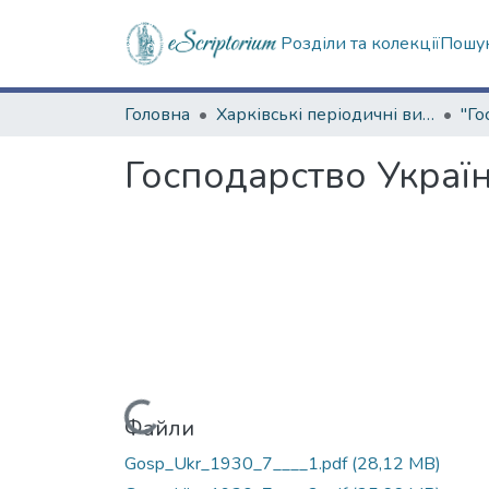
Розділи та колекції
Пошук
Головна
Харківські періодичні видання
Господарство Україн
Вантажиться...
Файли
Gosp_Ukr_1930_7____1.pdf
(28,12 MB)