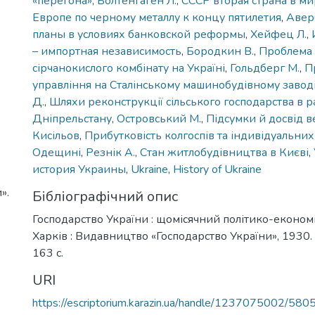
«перегона»
,
Болтенгаген Л.
,
СССР вторая страна в ми
Европе по черному металлу к концу пятилетия
,
Авер
планы в условиях банковской реформы
,
Хейфец Л.
,
– импортная независимость
,
Бородкин В.
,
Проблема 
сірчанокислого комбінату на Україні
,
Гольдберг М.
,
П
управління на Сталінському машинобудівному заводі
Д.
,
Шляхи реконструкції сільського господарства в р
Дніпрельстану
,
Островський М.
,
Підсумки й досвід в
Кисільов
,
Прибутковість колгоспів та індивідуальних
Одещині
,
Резнік А.
,
Стан житлобудівництва в Києві
,
история Украины
,
Ukraine
,
History of Ukraine
».
Бібліографічний опис
Господарство України : щомісячний політико-економ
Харків : Видавництво «Господарство України», 1930. –
163 с.
URI
https://escriptorium.karazin.ua/handle/1237075002/580