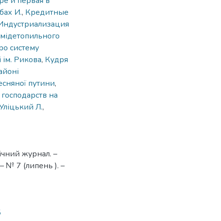
ре и первая в
бах И.
,
Кредитные
Индустриализация
мідетопильного
ро систему
 ім. Рикова
,
Кудря
айоні
есняної путини
,
 господарств на
Уліцький Л.
,
ічний журнал. –
 № 7 (липень ). –
5