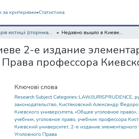
 за критеріями
Статистика
Історія юстиції (сторінками періодичних видань)
Недавно вышло в Киеве 2-е издание элементарного учебника Общего Уголовного Права профессора Киевского университета А.Ф. Кистяковского
еве 2-е издание элемента
 Права профессора Киевск
Ключові слова
Research Subject Categories::LAW/JURISPRUDENCE
,
р
законодательство
,
Кистяковский Александр Федоро
Киевского университета
,
«Общее уголовное право»
,
учебник
,
уголовное право
,
учебник профессора Кист
Киевский университет
,
2-е издание элементарного
Уголовного Права