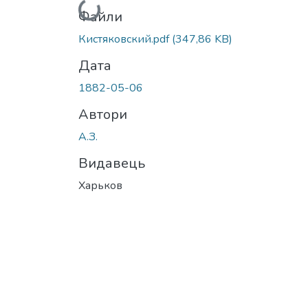
Вантажиться...
Файли
Кистяковский.pdf
(347,86 KB)
Дата
1882-05-06
Автори
А.З.
Видавець
Харьков