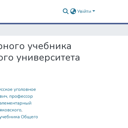
Увійти
рного учебника
ого университета
усское уголовное
вич, профессор
элементарный
яковского
,
 учебника Общего