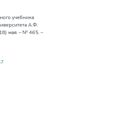
рного учебника
иверситета А.Ф.
8) мая. – № 465. –
87