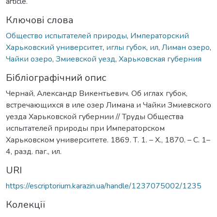
article.
Ключові слова
Общество испытателей природы
,
Императорский
Харьковский университет
,
иглы губок
,
ил
,
Лиман озеро
,
Чайки озеро
,
Змиевской уезд
,
Харьковская губерния
Бібліографічний опис
Чернай, Александр Викентьевич. Об иглах губок,
встречающихся в иле озер Лимана и Чайки Змиевского
уезда Харьковской губернии // Труды Общества
испытателей природы при Императорском
Харьковском университете. 1869. Т. 1. – Х., 1870. – С. 1–
4, разд. паг., ил.
URI
https://escriptorium.karazin.ua/handle/1237075002/1235
Колекції