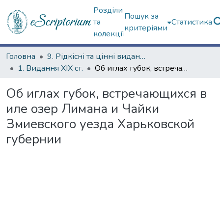
Розділи
Пошук за
та
Статистика
критеріями
колекції
Головна
9. Рідкісні та цінні видання
1. Видання ХІХ ст.
Об иглах губок, встречающихся в иле озер Лимана и Чайки Змиевского уезда Харьковской губернии
Об иглах губок, встречающихся в
иле озер Лимана и Чайки
Змиевского уезда Харьковской
губернии