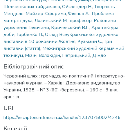
Шевченкових гайдамаків
,
Ойслендер Н.
,
Творчість
Менделе-Мойхер-Сфорима
,
Філіпов А.
,
Проблема
матерії і духа
,
Лозинський М., професор
,
Роковини
уярмлення Галичини
,
Кричевський В.Г.
,
Архітектура
доби
,
Горбенко П.
,
Огляд Всеукраїхнської художньої
виставки в 10 роковини Жовтня
,
Кузьмин Є.
,
Три
виставки (стаття)
,
Межигірський художній керамічний
технікум
,
Мізін
,
Волокідін
,
Петрицький
,
Діндо
Бібліографічний опис
Червоний шлях : громадсько-політичний і літературно-
науковий журнал. – Харків : Державне видавництво
України, 1928. – № 3 (60) (березень). – 160 с. ; 3 вкл.
арк. : іл.
URI
https://escriptorium.karazin.ua/handle/1237075002/4246
Колекції