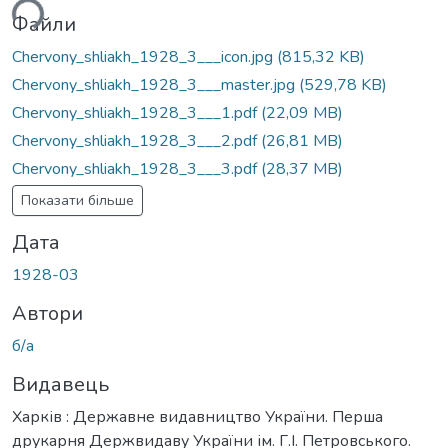
ься...
Файли
Chervony_shliakh_1928_3___icon.jpg
(815,32 KB)
Chervony_shliakh_1928_3___master.jpg
(529,78 KB)
Chervony_shliakh_1928_3___1.pdf
(22,09 MB)
Chervony_shliakh_1928_3___2.pdf
(26,81 MB)
Chervony_shliakh_1928_3___3.pdf
(28,37 MB)
Показати більше
Дата
1928-03
Автори
б/а
Видавець
Харків : Державне видавництво України. Перша
друкарня Держвидаву України ім. Г.І. Петровського.