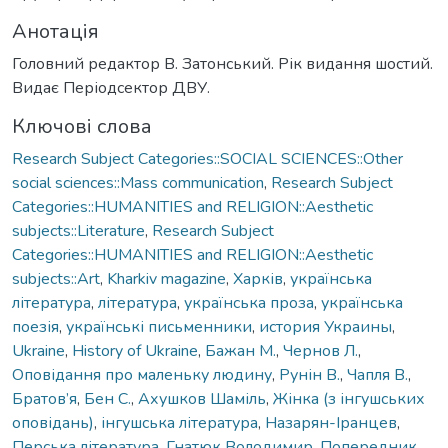
Анотація
Головний редактор В. Затонський. Рік видання шостий.
Видає Періодсектор ДВУ.
Ключові слова
Research Subject Categories::SOCIAL SCIENCES::Other
social sciences::Mass communication
,
Research Subject
Categories::HUMANITIES and RELIGION::Aesthetic
subjects::Literature
,
Research Subject
Categories::HUMANITIES and RELIGION::Aesthetic
subjects::Art
,
Kharkiv magazine
,
Харків
,
українська
література
,
література
,
українська проза
,
українська
поезія
,
українські письменники
,
история Украины
,
Ukraine
,
History of Ukraine
,
Бажан М.
,
Чернов Л.
,
Оповідання про маленьку людину
,
Рунін В.
,
Чапля В.
,
Братов’я
,
Бен С.
,
Ахушков Шаміль
,
Жінка (з інгушських
оповідань)
,
інгушська література
,
Назарян-Іранцев
,
Перська література
,
Гнатюк Володимир
,
Попередник