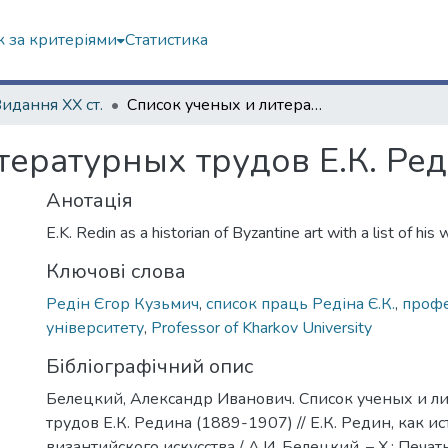
 за критеріями
Статистика
Видання ХХ ст.
Список ученых и литературных трудов Е.К. Редина (1889-1907)
тературных трудов Е.К. Ред
Анотація
E.K. Redin as a historian of Byzantine art with a list of his 
Ключові слова
Редін Єгор Кузьмич
,
список праць Редіна Є.К.
,
профе
університету
,
Professor of Kharkov University
Бібліографічний опис
Белецкий, Александр Иванович. Список ученых и л
трудов Е.К. Редина (1889-1907) // Е.К. Редин, как и
византийского искусства / А.И. Белецкий. – Х.: Печатн