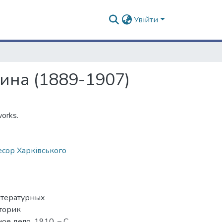
Увійти
ина (1889-1907)
works.
сор Харківського
итературных
сторик
ое дело, 1910. – С.