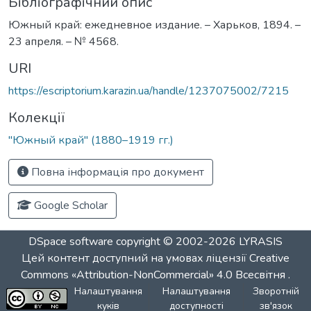
Бібліографічний опис
Южный край: ежедневное издание. – Харьков, 1894. –
23 апреля. – № 4568.
URI
https://escriptorium.karazin.ua/handle/1237075002/7215
Колекції
"Южный край" (1880–1919 гг.)
Повна інформація про документ
Google Scholar
DSpace software
copyright © 2002-2026
LYRASIS
Цей контент доступний на умовах ліцензії
Creative
Commons «Attribution-NonCommercial» 4.0 Всесвітня
.
Налаштування
Налаштування
Зворотній
куків
доступності
зв'язок