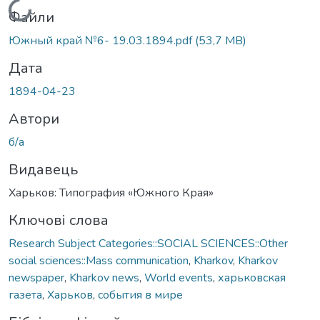
Вантажиться...
Файли
Южный край №6- 19.03.1894.pdf
(53,7 MB)
Дата
1894-04-23
Автори
б/а
Видавець
Харьков: Типография «Южного Края»
Ключові слова
Research Subject Categories::SOCIAL SCIENCES::Other
social sciences::Mass communication
,
Kharkov
,
Kharkov
newspaper
,
Kharkov news
,
World events
,
харьковская
газета
,
Харьков
,
события в мире