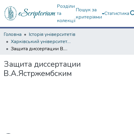
Розділи
Пошук за
та
Статистика
критеріями
колекції
Головна
Історія університетів
Харківський університет (сторінками періодичних видань)
Защита диссертации В.А.Ястржембским
Защита диссертации
В.А.Ястржембским