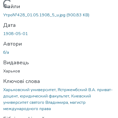
Вантажиться...
Файли
Утро№428_01.05.1908_5_u.jpg
(900,83 KB)
Дата
1908-05-01
Автори
б/а
Видавець
Харьков
Ключові слова
Харьковский университет
,
Ястржембский В.А. приват-
доцент
,
юридический факультет
,
Киевский
университет святого Владимира
,
магистр
международного права