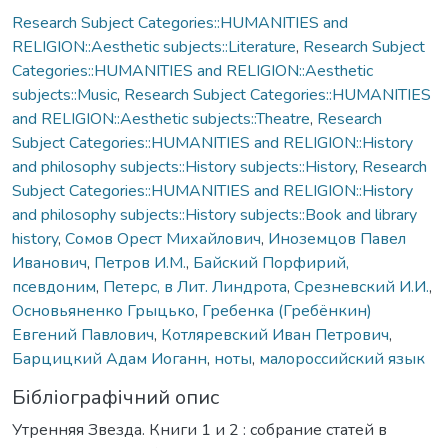
Research Subject Categories::HUMANITIES and
RELIGION::Aesthetic subjects::Literature
,
Research Subject
Categories::HUMANITIES and RELIGION::Aesthetic
subjects::Music
,
Research Subject Categories::HUMANITIES
and RELIGION::Aesthetic subjects::Theatre
,
Research
Subject Categories::HUMANITIES and RELIGION::History
and philosophy subjects::History subjects::History
,
Research
Subject Categories::HUMANITIES and RELIGION::History
and philosophy subjects::History subjects::Book and library
history
,
Сомов Орест Михайлович
,
Иноземцов Павел
Иванович
,
Петров И.М.
,
Байский Порфирий,
псевдоним
,
Петерс, в Лит. Линдрота
,
Срезневский И.И.
,
Основьяненко Грыцько
,
Гребенка (Гребёнкин)
Евгений Павлович
,
Котляревский Иван Петрович
,
Барцицкий Адам Иоганн
,
ноты
,
малороссийский язык
Бібліографічний опис
Утренняя Звезда. Книги 1 и 2 : собрание статей в