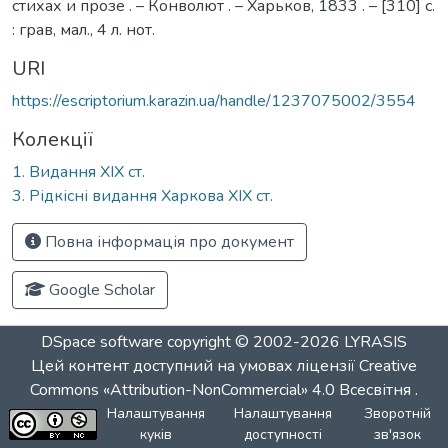
стихах и прозе . – Конволют . – Харьков, 1833 . – [310] с.
: грав, мал., 4 л. нот.
URI
https://escriptorium.karazin.ua/handle/1237075002/3554
Колекції
1. Видання ХІХ ст.
3. Рідкісні видання Харкова ХІХ ст.
Повна інформація про документ
Google Scholar
DSpace software
copyright © 2002-2026
LYRASIS
Цей контент доступний на умовах ліцензії
Creative
Commons «Attribution-NonCommercial» 4.0 Всесвітня
.
Налаштування
Налаштування
Зворотній
куків
доступності
зв'язок