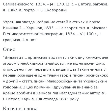
Селивановского, 1834. – [4], 170, [2] с. – (Літогр. заголов.
л., 1 вкл. л.: портр. Г. С. Сковороди).
Утренняя звезда : собрание статей в стихах и прозе.
Книжка 2. – Xарьков, 1833. – На звороті тит. л.: Москва :
В Университетской типографии, 1834. – VII, 100 с., 1
грав, мал., 4 л. нот.
Опис
"Видавець ... припускав видати тільки одну книжку, але
згодом у необхідності знайшовся, не піднімаючи ціни,
оголошеної при передплаті, видати дві. Таким чином, у
першій розміщені одні тільки твори, писані російською;
у другій – статті, писані Малоросійським та Українським
говорами. З цієї причини і друкування визнано за
краще зробити в Харкові, під наглядом самих авторів".
І. Петров. Харків. 1 листопада 1833 року.
Ключові слова