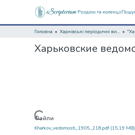
Розділи та колекції
Пошук
Головна
Харківські періодичні видання
Харьковские ведомос
Вантажиться...
Файли
Kharkov_vedomosti_1905_218.pdf
(15,19 MB)