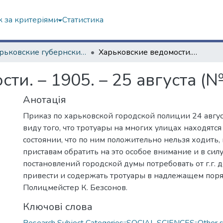
 за критеріями
Статистика
"Харьковские губернские ведомости" (1838–1915 гг.)
Харьковские ведомости. – 1905. – 25 августа (№ 218)
ти. – 1905. – 25 августа (№
Анотація
Приказ по харьковской городской полиции 24 авгус
виду того, что тротуары на многих улицах находятся
состоянии, что по ним положительно нельзя ходить, 
приставам обратить на это особое внимание и в сил
постановлений городской думы потребовать от г.г.
привести и содержать тротуары в надлежащем поря
Полицмейстер К. Безсонов.
Ключові слова