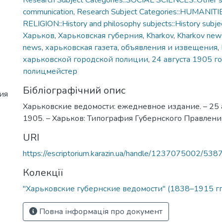
Research Subject Categories::SOCIAL SCIENCES::Other so
communication
,
Research Subject Categories::HUMANITI
RELIGION::History and philosophy subjects::History subjec
Харьков
,
Харьковская губерния
,
Kharkov
,
Kharkov new
news
,
харьковская газета
,
объявления и извещения
,
харьковской городской полиции
,
24 августа 1905 г
полицмейстер
Бібліографічний опис
ия
Харьковские ведомости: ежедневное издание. – 25 а
1905. – Харьков: Типография Губернского Правления
URI
https://escriptorium.karazin.ua/handle/1237075002/538
Колекції
"Харьковские губернские ведомости" (1838–1915 гг
Повна інформація про документ