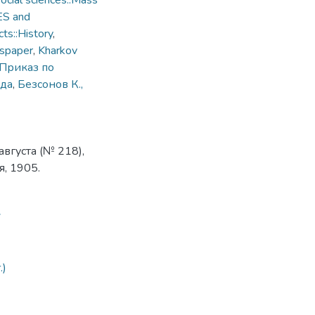
cial sciences::Mass
ES and
ts::History
,
spaper
,
Kharkov
Приказ по
ода
,
Безсонов К.,
вгуста (№ 218),
, 1905.
7
.)