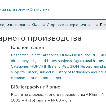
 за критеріями
Статистика
Періодичні видання ХІХ ст.
Сторінками періодичних видань ХІХ ст.
арного производства
Ключові слова
Research Subject Categories::HUMANITIES and RELIGION
philosophy subjects::History subjects::Agricultural history
,
Categories::HUMANITIES and RELIGION::History and phi
subjects::History subjects::History of technology and indus
свеклосахарное производство
Бібліографічний опис
Развитие свеклосахарного производства // Южный к
1881. – 4 (16) марта. – № 60. – С. 2.