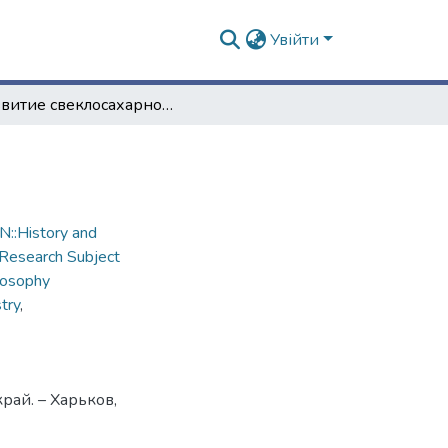
Увійти
Развитие свеклосахарного производства
::History and
Research Subject
losophy
try
,
рай. – Харьков,