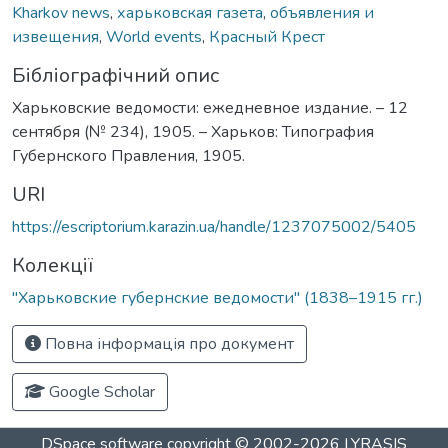
Kharkov news
,
харьковская газета
,
объявления и
извещения
,
World events
,
Красный Крест
Бібліографічний опис
Харьковские ведомости: ежедневное издание. – 12
сентября (№ 234), 1905. – Харьков: Типография
Губернского Правления, 1905.
URI
https://escriptorium.karazin.ua/handle/1237075002/5405
Колекції
"Харьковские губернские ведомости" (1838–1915 гг.)
Повна інформація про документ
Google Scholar
DSpace software
copyright © 2002-2026
LYRASIS