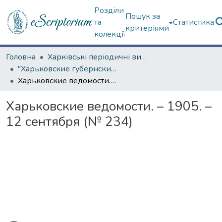
Розділи
Пошук за
та
Статистика
критеріями
колекції
Головна
Харківські періодичні видання
"Харьковские губернские ведомости" (1838–1915 гг.)
Харьковские ведомости. – 1905. – 12 сентября (№ 234)
Харьковские ведомости. – 1905. –
12 сентября (№ 234)