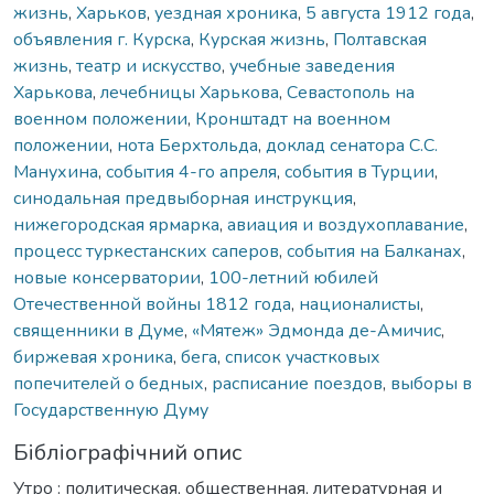
жизнь
,
Харьков
,
уездная хроника
,
5 августа 1912 года
,
объявления г. Курска
,
Курская жизнь
,
Полтавская
жизнь
,
театр и искусство
,
учебные заведения
Харькова
,
лечебницы Харькова
,
Севастополь на
военном положении
,
Кронштадт на военном
положении
,
нота Берхтольда
,
доклад сенатора С.С.
Манухина
,
события 4-го апреля
,
события в Турции
,
синодальная предвыборная инструкция
,
нижегородская ярмарка
,
авиация и воздухоплавание
,
процесс туркестанских саперов
,
события на Балканах
,
новые консерватории
,
100-летний юбилей
Отечественной войны 1812 года
,
националисты
,
священники в Думе
,
«Мятеж» Эдмонда де-Амичис
,
биржевая хроника
,
бега
,
список участковых
попечителей о бедных
,
расписание поездов
,
выборы в
Государственную Думу
Бібліографічний опис
Утро : политическая, общественная, литературная и