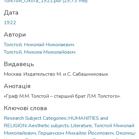
Толстой_Охота_1922.pdf
(29,73 MB)
Дата
1922
Автори
Толстой, Николай Николаевич
Толстой, Микола Миколайович
Видавець
Москва: Издательство М. и С. Сабашниковых
Анотація
«Граф М.М. Толстой – старший брат Л.М. Толстого».
Ключові слова
Research Subject Categories::HUMANITIES and
RELIGION::Aesthetic subjects::Literature
,
Толстой Миколай
Миколайович
,
Гершензон Михайло Йосипович
,
Околиці