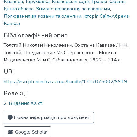
Кизляра
,
Тарумовка
,
Кизлярські сади
,
Травля кабанів
,
Кінна облава
,
Зимове полювання за кабанами
,
Полювання за козами та оленями
,
Історія Саїп-Абрека
,
Кавказ
Бібліографічний опис
Толстой Николай Николаевич. Охота на Кавказе / Н.Н.
Толстой; Предисловие М.О. Гершензон. – Москва:
Издательство М. и С. Сабашниковых, 1922. – 114 с.
URI
https://escriptorium.karazin.ua/handle/1237075002/9919
Колекції
2. Видання ХХ ст.
Повна інформація про документ
Google Scholar