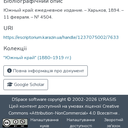
Бібліографічний опис
Южный край: ежедневное издание. – Харьков, 1894. –
11 февраля. – № 4504.
URI
https://escriptorium.karazin.ua/handle/1237075002/7633
Колекції
"Южный край" (1880–1919 гг.)
Повна інформація про документ
Google Scholar
DSpace software
copyright © 2002-2026
LYRASIS
Цей контент доступний на умовах ліцензії
Creative
Commons «Attribution-NonCommercial» 4.0 Всесвітня
.
Налаштування
Налаштування
Зворотній
куків
доступності
зв'язок