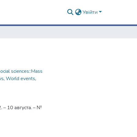
Увійти
cial sciences::Mass
ws
,
World events
,
– 10 августа. – №
2