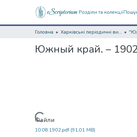
Розділи та колекції
Пошук
Головна
Харківські періодичні видання
Южный край. – 1902.
Вантажиться...
Файли
10.08.1902.pdf
(91,01 MB)