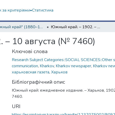
 за критеріями
Статистика
"Южный край" (1880–1919 гг.)
Южный край. – 1902. – 10 августа (№ 7460)
 – 10 августа (№ 7460)
Ключові слова
Research Subject Categories::SOCIAL SCIENCES::Other so
communication
,
Kharkov
,
Kharkov newspaper
,
Kharkov ne
харьковская газета
,
Харьков
Бібліографічний опис
Южный край: ежедневное издание. – Харьков, 1902. 
7460.
URI
https://escriptorium.karazin.ua/handle/1237075002/809