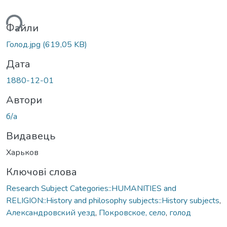
ься...
Файли
Голод.jpg
(619,05 KB)
Дата
1880-12-01
Автори
б/а
Видавець
Харьков
Ключові слова
Research Subject Categories::HUMANITIES and
RELIGION::History and philosophy subjects::History subjects
,
Александровский уезд
,
Покровское, село
,
голод