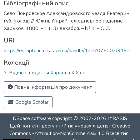
Бібліографічний опис
Село Покровское Александровского уезда Екатерин.
губ. [голод] // Южный край : ежедневное издание. –
Харьков, 1880. – 1 (13) декабря. – № 1. – С. 3.
URI
https://escriptorium.karazin.ua/handle/1237075002/9193
Колекції
3. Рідкісні видання Харкова ХІХ ст.
Повна інформація про документ
Google Scholar
DSpace software
copyright © 2002-2026
LYRASIS
Цей контент доступний на умовах ліцензії
Creative
Commons «Attribution-NonCommercial» 4.0 Всесвітня
.