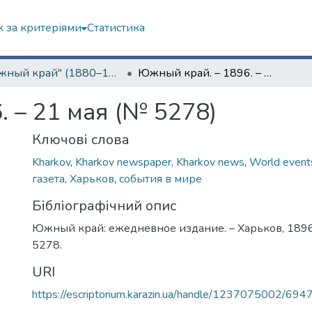
 за критеріями
Статистика
"Южный край" (1880–1919 гг.)
Южный край. – 1896. – 21 мая (№ 5278)
 – 21 мая (№ 5278)
Ключові слова
Kharkov
,
Kharkov newspaper
,
Kharkov news
,
World event
газета
,
Харьков
,
события в мире
Бібліографічний опис
Южный край: ежедневное издание. – Харьков, 1896.
5278.
URI
https://escriptorium.karazin.ua/handle/1237075002/694