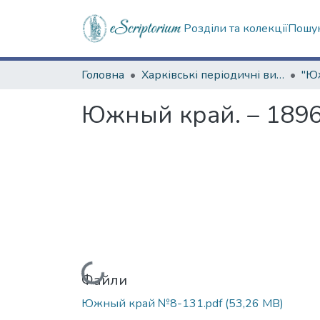
Розділи та колекції
Пошук
Головна
Харківські періодичні видання
Южный край. – 1896.
Вантажиться...
Файли
Южный край №8-131.pdf
(53,26 MB)