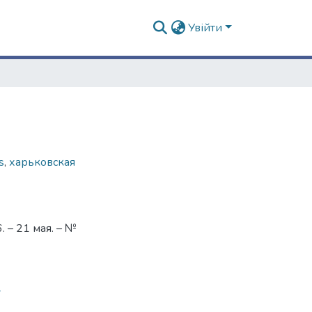
Увійти
s
,
харьковская
 – 21 мая. – №
7