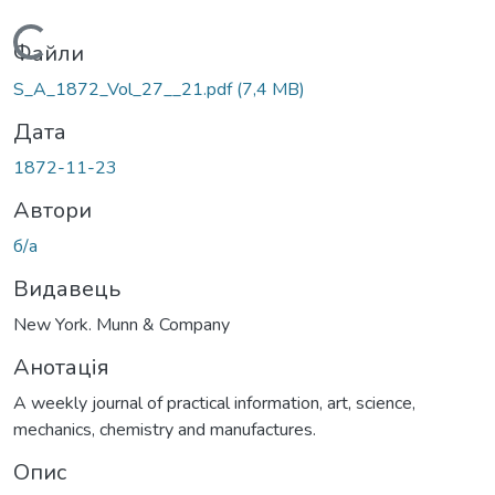
Вантажиться...
Файли
S_A_1872_Vol_27__21.pdf
(7,4 MB)
Дата
1872-11-23
Автори
б/а
Видавець
New York. Munn & Company
Анотація
A weekly journal of practical information, art, science,
mechanics, chemistry and manufactures.
Опис